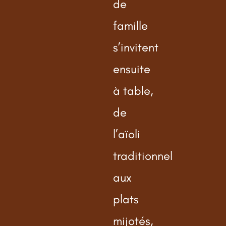
de
famille
s’invitent
ensuite
à table,
de
l’aïoli
traditionnel
aux
plats
mijotés,