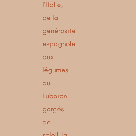
l’Italie,
de la
générosité
espagnole
aux
légumes
du
Luberon
gorgés
de
soleil, la